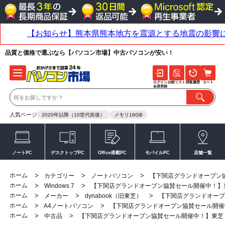
品質と価格で選ぶなら【パソコン市場】中古パソコンが安い！
ログイン
比較リスト
閲覧履歴
カート
会員登録
人気ページ
2020年以降（10世代前後）
メモリ16GB
ノートPC
デスクトップPC
Office搭載PC
モバイルPC
店舗一覧
ホーム
>
>
>
カテゴリー
ノートパソコン
【下関店グランドオープン協賛セ
ホーム
>
>
Windows 7
【下関店グランドオープン協賛セール開催中！】東芝 dyn
ホーム
>
>
>
メーカー
dynabook（旧東芝）
【下関店グランドオープン協
ホーム
>
>
A4ノートパソコン
【下関店グランドオープン協賛セール開催中！】東芝
ホーム
>
>
中古品
【下関店グランドオープン協賛セール開催中！】東芝 dynab