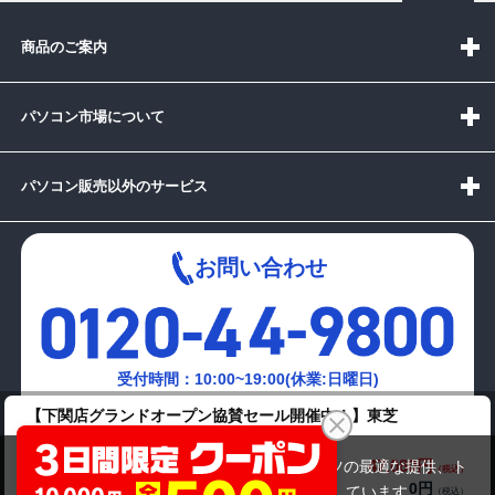
商品のご案内
パソコン市場について
パソコン販売以外のサービス
お問い合わせ
受付時間：10:00~19:00(休業:日曜日)
【下関店グランドオープン協賛セール開催中！】東芝
メールでの
dynabook T350/56BBFR
お問い合わせはこちら
47,080円
商品価格(税込)
当サイトでは利用体験の向上およびコンテンツの最適な提供、ト
0円
オプション小計価格(税込)
ラフィックの分析を目的としてCookieを使用しています。