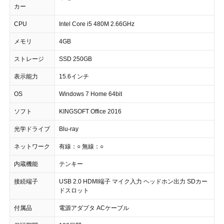
カー
CPU
Intel Core i5 480M 2.66GHz
メモリ
4GB
ストレージ
SSD 250GB
表示能力
15.6インチ
OS
Windows 7 Home 64bit
ソフト
KINGSOFT Office 2016
光学ドライブ
Blu-ray
ネットワーク
有線：○ 無線：○
内蔵機能
テンキー
接続端子
USB 2.0 HDMI端子 マイク入力 ヘッドホン出力 SDカー
ドスロット
付属品
電源アダプタ ACケーブル