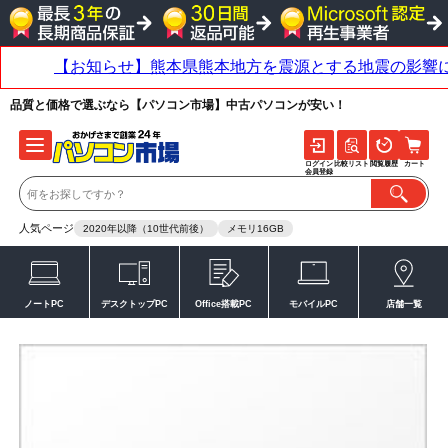
品質と価格で選ぶなら【パソコン市場】中古パソコンが安い！
ログイン
比較リスト
閲覧履歴
カート
会員登録
人気ページ
2020年以降（10世代前後）
メモリ16GB
ノートPC
デスクトップPC
Office搭載PC
モバイルPC
店舗一覧