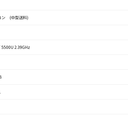
ン (中型送料)
i7 5500U 2.39GHz
B
1