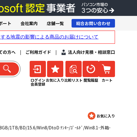
ポート
会社案内
店舗一覧
総合お問い合わせ
ての方へ
|
ご利用ガイド
|
法人向け見積・相談窓口
ログイン
お気に入り
比較リスト
閲覧履歴
カート
会員登録
8GB/1TB/BD/15.6/Win8/DtoD ﾃﾝｷｰ/ｺﾞｰﾙﾄﾞ/Win8.1･外箱･