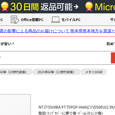
C
Office搭載PC
モバイルPC
サ
ンが安い！
初め
年以降（10世代前後）
2023年以降（13世代前後）
メモリ16GB
NT)TOSHIBA PT75PGP-HHA(Ci7(5500U)2.39/
取説･ﾄｯﾌﾟｶﾊﾞｰに擦り傷･ﾊﾟｰﾑﾚｽﾄに小傷)