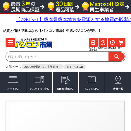
品質と価格で選ぶなら【パソコン市場】中古パソコンが安い！
ログイン
比較リスト
閲覧履歴
カート
会員登録
人気ページ
2020年以降（10世代前後）
メモリ16GB
ノートPC
デスクトップPC
Office搭載PC
モバイルPC
店舗一覧