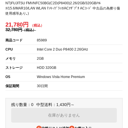
NT)FUJITSU FMVNFC50BG(C2D(P8400)2.26/2GB/320GB/ﾏﾙ
ﾁ/15.6/MAR10/LAN WLAN ﾃﾝｷｰ/ﾌﾞﾗｯｸ/ACｱﾀﾞﾌﾟﾀ ACｺｰﾄﾞ 中古品の為擦り傷
使用感等あり｡)
21,780円
32,780円
商品コード
85989
CPU
Intel Core 2 Duo P8400 2.26GHz
メモリ
2GB
ストレージ
HDD 320GB
OS
Windows Vista Home Premium
保証期間
30日間
残り数量：0
中型送料：1,430円～
在庫がありません