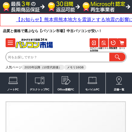
品質と価格で選ぶなら【パソコン市場】中古パソコンが安い！
ログイン
比較リスト
閲覧履歴
カート
会員登録
人気ページ
2020年以降（10世代前後）
メモリ16GB
ノートPC
デスクトップPC
Office搭載PC
モバイルPC
店舗一覧