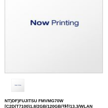
NT)DF)FUJITSU FMVMG70W
[C2D(T7100)1.8/2GB/120GB/ﾏﾙﾁ/13.3/WLAN