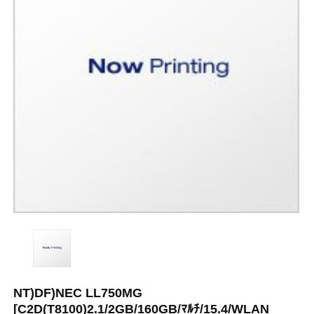
NT)DF)NEC LL750MG
[C2D(T8100)2.1/2GB/160GB/ﾏﾙﾁ/15.4/WLAN