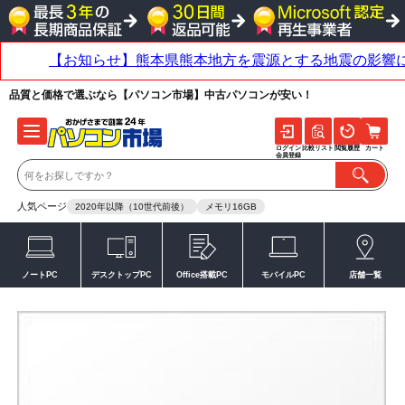
品質と価格で選ぶなら【パソコン市場】中古パソコンが安い！
ログイン
比較リスト
閲覧履歴
カート
会員登録
人気ページ
2020年以降（10世代前後）
メモリ16GB
ノートPC
デスクトップPC
Office搭載PC
モバイルPC
店舗一覧