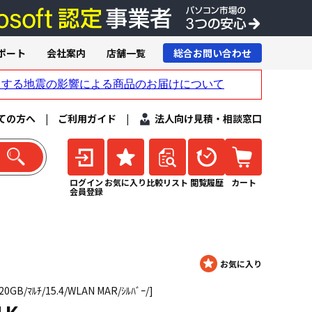
ポート
会社案内
店舗一覧
総合お問い合わせ
ての方へ
|
ご利用ガイド
|
法人向け見積・相談窓口
ログイン
お気に入り
比較リスト
閲覧履歴
カート
会員登録
0GB/ﾏﾙﾁ/15.4/WLAN MAR/ｼﾙﾊﾞｰ/]