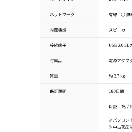
ネットワーク
有線：○ 無
内蔵機能
スピーカー
接続端子
USB 2.0
付属品
電源アダプタ
質量
約 2.7 kg
保証期間
180日間
保証：商品到
※パソコン市
※中古商品