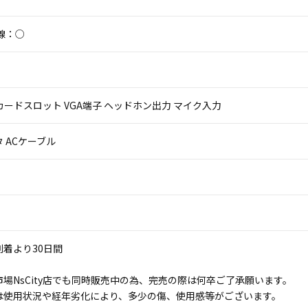
線：○
 SDカードスロット VGA端子 ヘッドホン出力 マイク入力
 ACケーブル
着より30日間
場NsCity店でも同時販売中の為、完売の際は何卒ご了承願います。
は使用状況や経年劣化により、多少の傷、使用感等がございます。