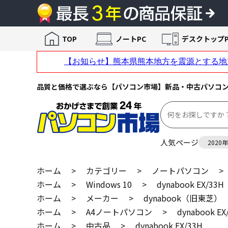
TOP
ノートPC
デスクトップP
品質と価格で選ぶなら【パソコン市場】新品・中古パソコ
人気ページ
2020
ホーム
>
カテゴリー
>
ノートパソコン
>
ホーム
>
Windows 10
>
dynabook EX/33H
ホーム
>
メーカー
>
dynabook（旧東芝）
ホーム
>
A4ノートパソコン
>
dynabook EX
ホーム
>
中古品
>
dynabook EX/33H