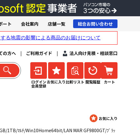
ポート
会社案内
店舗一覧
総合お問い合わせ
ての方へ
|
ご利用ガイド
|
法人向け見積・相談窓口
ログイン
お気に入り
比較リスト
閲覧履歴
カート
会員登録
/4GB/1TB/ﾏﾙﾁ/Win10Home64bit/LAN MAR GF9800GT/ﾌﾞﾗｯ