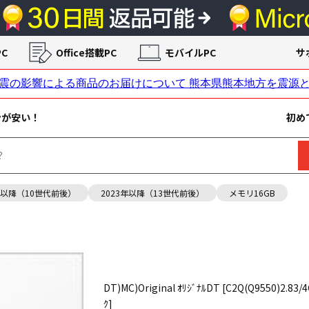
C
Office搭載PC
モバイルPC
サ
ンが安い！
初め
年以降（10世代前後）
2023年以降（13世代前後）
メモリ16GB
DT)MC)Original ｵﾘｼﾞﾅﾙDT [C2Q(Q9550)2.83
ｸ]