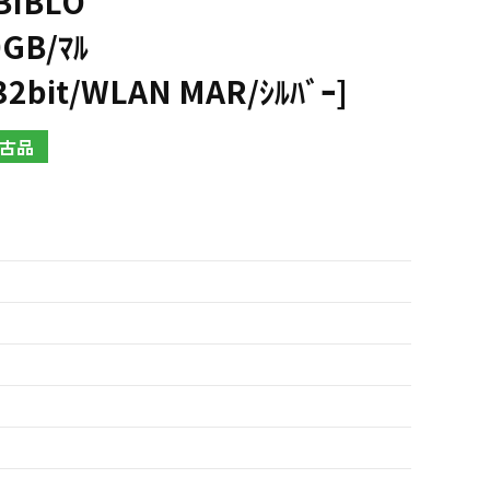
BIBLO
0GB/ﾏﾙ
2bit/WLAN MAR/ｼﾙﾊﾞｰ]
古品