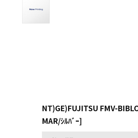
NT)GE)FUJITSU FMV-BIBLO
MAR/ｼﾙﾊﾞｰ]