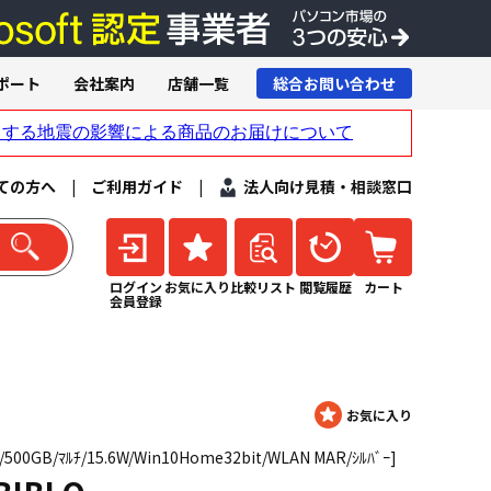
ポート
会社案内
店舗一覧
総合お問い合わせ
ての方へ
|
ご利用ガイド
|
法人向け見積・相談窓口
ログイン
お気に入り
比較リスト
閲覧履歴
カート
会員登録
B/500GB/ﾏﾙﾁ/15.6W/Win10Home32bit/WLAN MAR/ｼﾙﾊﾞｰ]