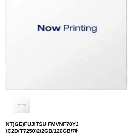
NT)GE)FUJITSU FMVNF70YJ
[C2D(T7250)2/2GB/120GB/ﾏﾙ