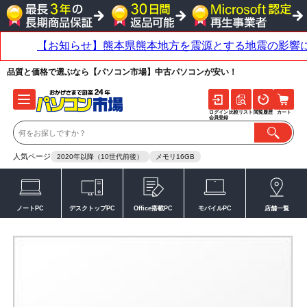
品質と価格で選ぶなら【パソコン市場】中古パソコンが安い！
ログイン
比較リスト
閲覧履歴
カート
会員登録
人気ページ
2020年以降（10世代前後）
メモリ16GB
ノートPC
デスクトップPC
Office搭載PC
モバイルPC
店舗一覧