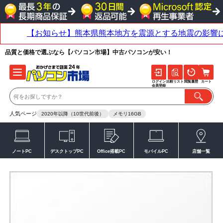
品質と価格で選ぶなら【パソコン市場】中古パソコンが安い！
ログイン
比較リスト
閲覧履歴
カート
会員登録
人気ページ
2020年以降（10世代前後）
メモリ16GB
ノートPC
デスクトップPC
Office搭載PC
モバイルPC
店舗一覧