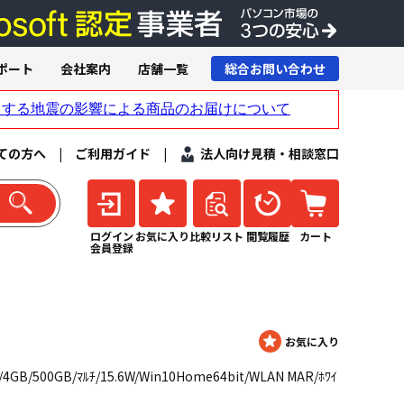
ポート
会社案内
店舗一覧
総合お問い合わせ
ての方へ
|
ご利用ガイド
|
法人向け見積・相談窓口
ログイン
お気に入り
比較リスト
閲覧履歴
カート
会員登録
/4GB/500GB/ﾏﾙﾁ/15.6W/Win10Home64bit/WLAN MAR/ﾎﾜｲ