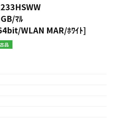
45233HSWW
0GB/ﾏﾙ
4bit/WLAN MAR/ﾎﾜｲﾄ]
古品