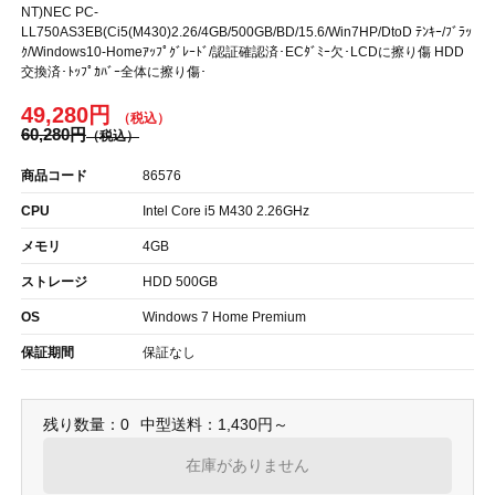
NT)NEC PC-
LL750AS3EB(Ci5(M430)2.26/4GB/500GB/BD/15.6/Win7HP/DtoD ﾃﾝｷｰ/ﾌﾞﾗｯ
ｸ/Windows10-Homeｱｯﾌﾟｸﾞﾚｰﾄﾞ/認証確認済･ECﾀﾞﾐｰ欠･LCDに擦り傷 HDD
交換済･ﾄｯﾌﾟｶﾊﾞｰ全体に擦り傷･
49,280円
60,280円
商品コード
86576
CPU
Intel Core i5 M430 2.26GHz
メモリ
4GB
ストレージ
HDD 500GB
OS
Windows 7 Home Premium
保証期間
保証なし
残り数量：0
中型送料：1,430円～
在庫がありません