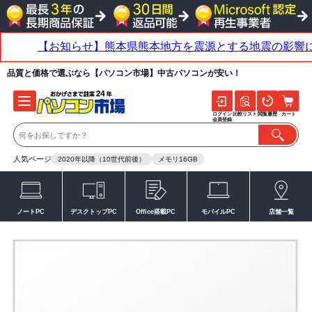
品質と価格で選ぶなら【パソコン市場】中古パソコンが安い！
ログイン
比較リスト
閲覧履歴
カート
会員登録
人気ページ
2020年以降（10世代前後）
メモリ16GB
ノートPC
デスクトップPC
Office搭載PC
モバイルPC
店舗一覧