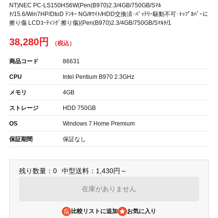
NT)NEC PC-LS150HS6W(Pen(B970)2.3/4GB/750GB/Sﾏﾙ
ﾁ/15.6/Win7HP/DtoD ﾃﾝｷｰ NG/ﾎﾜｲﾄ/HDD交換済･ﾊﾞｯﾃﾘｰ駆動不可･ﾄｯﾌﾟｶﾊﾞｰに
擦り傷 LCDｺｰﾃｨﾝｸﾞ擦り傷)(Pen(B970)2.3/4GB/750GB/Sﾏﾙﾁ/1
38,280円
商品コード
86631
CPU
Intel Pentium B970 2.3GHz
メモリ
4GB
ストレージ
HDD 750GB
OS
Windows 7 Home Premium
保証期間
保証なし
残り数量：0
中型送料：1,430円～
在庫がありません
比較リストに追加