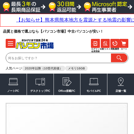
品質と価格で選ぶなら【パソコン市場】中古パソコンが安い！
ログイン
比較リスト
閲覧履歴
カート
会員登録
人気ページ
2020年以降（10世代前後）
メモリ16GB
ノートPC
デスクトップPC
Office搭載PC
モバイルPC
店舗一覧