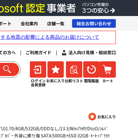
ポート
会社案内
店舗一覧
総合お問い合わせ
ての方へ
|
ご利用ガイド
|
法人向け見積・相談窓口
ログイン
お気に入り
比較リスト
閲覧履歴
カート
会員登録
7U)1.70/4GB/532GB/ODDなし/13.3/Win7HP/DtoD/ｼﾙﾊﾞ
ﾌﾟｶﾊﾞｰ 外装に擦り傷 SATA:500GB+SSD:32GB･ｷｰﾄｯﾌﾟﾃｶﾘ