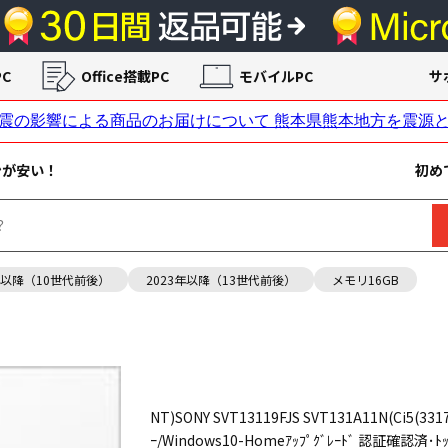
C
Office搭載PC
モバイルPC
サ
ンが安い！
初め
年以降（10世代前後）
2023年以降（13世代前後）
メモリ16GB
NT)SONY SVT13119FJS SVT131A11N(Ci5(331
ｰ/Windows10-Homeｱｯﾌﾟｸﾞﾚｰﾄﾞ 認証確認済･ﾄｯ