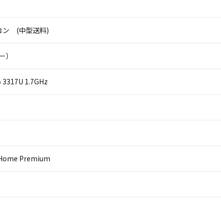
ン (中型送料)
ニー）
i5 3317U 1.7GHz
 Home Premium