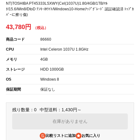
NT)TOSHIBA PT45333LSXWY(Cel(1037U)1.80/4GB/1TB/ﾏﾙ
ﾁ/15.6/Win8/DtoD ﾃﾝｷｰ/ﾎﾜｲﾄ/Windows10-Homeｱｯﾌﾟｸﾞﾚｰﾄﾞ 認証確認済 ﾄｯﾌﾟｶ
ﾊﾞｰに擦り傷)
43,780円
商品コード
86660
CPU
Intel Celeron 1037U 1.8GHz
メモリ
4GB
ストレージ
HDD 1000GB
OS
Windows 8
保証期間
保証なし
残り数量：0
中型送料：1,430円～
在庫がありません
比較リストに追加