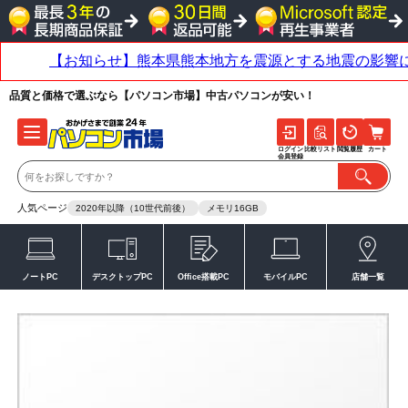
品質と価格で選ぶなら【パソコン市場】中古パソコンが安い！
ログイン
比較リスト
閲覧履歴
カート
会員登録
人気ページ
2020年以降（10世代前後）
メモリ16GB
ノートPC
デスクトップPC
Office搭載PC
モバイルPC
店舗一覧