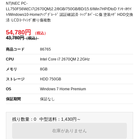
NT)NEC PC-
LL750FS6W(Ci7(2670QM)2.2/8GB/750GB/BD/15.6/Win7HP/DtoD ﾃﾝｷｰ/ﾎﾜｲ
ﾄ/Windows10-Homeｱｯﾌﾟｸﾞﾚｰﾄﾞ 認証確認済･ﾄｯﾌﾟｶﾊﾞｰに傷 塗装ﾊｹﾞ HDD交換
済･LCDｺｰﾃｨﾝｸﾞ擦り傷複数
54,780円
43,780円
商品コード
86765
CPU
Intel Core i7 2670QM 2.2GHz
メモリ
8GB
ストレージ
HDD 750GB
OS
Windows 7 Home Premium
保証期間
保証なし
残り数量：0
中型送料：1,430円～
在庫がありません