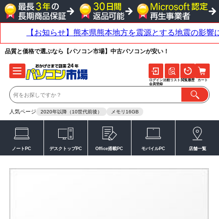
品質と価格で選ぶなら【パソコン市場】中古パソコンが安い！
ログイン
比較リスト
閲覧履歴
カート
会員登録
人気ページ
2020年以降（10世代前後）
メモリ16GB
ノートPC
デスクトップPC
Office搭載PC
モバイルPC
店舗一覧