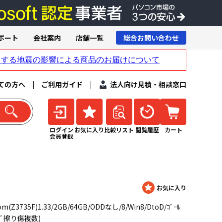
ポート
会社案内
店舗一覧
総合お問い合わせ
ての方へ
|
ご利用ガイド
|
法人向け見積・相談窓口
ログイン
お気に入り
比較リスト
閲覧履歴
カート
会員登録
om(Z3735F)1.33/2GB/64GB/ODDなし/8/Win8/DtoD/ｺﾞｰﾙ
ﾝｸﾞ擦り傷複数)