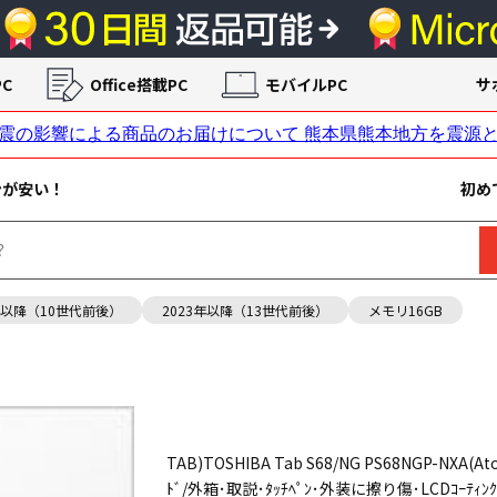
C
Office搭載PC
モバイルPC
サ
ンが安い！
初め
年以降（10世代前後）
2023年以降（13世代前後）
メモリ16GB
TAB)TOSHIBA Tab S68/NG PS68NGP-NXA(At
ﾄﾞ/外箱･取説･ﾀｯﾁﾍﾟﾝ･外装に擦り傷･LCDｺｰﾃｨ