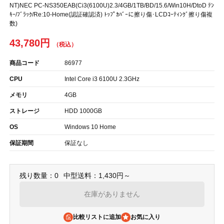
NT)NEC PC-NS350EAB(Ci3(6100U)2.3/4GB/1TB/BD/15.6/Win10H/DtoD ﾃﾝ
ｷｰ/ﾌﾞﾗｯｸ/Re:10-Home(認証確認済) ﾄｯﾌﾟｶﾊﾞｰに擦り傷･LCDｺｰﾃｨﾝｸﾞ擦り傷複
数)
43,780円
商品コード
86977
CPU
Intel Core i3 6100U 2.3GHz
メモリ
4GB
ストレージ
HDD 1000GB
OS
Windows 10 Home
保証期間
保証なし
残り数量：0
中型送料：1,430円～
在庫がありません
比較リストに追加