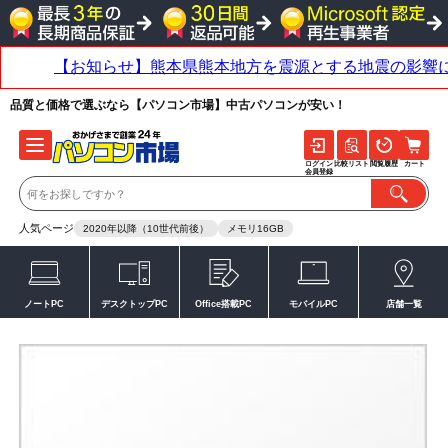
品質と価格で選ぶなら【パソコン市場】中古パソコンが安い！
ログイン
比較リスト
閲覧履歴
カート
会員登録
人気ページ
2020年以降（10世代前後）
メモリ16GB
ノートPC
デスクトップPC
Office搭載PC
モバイルPC
店舗一覧