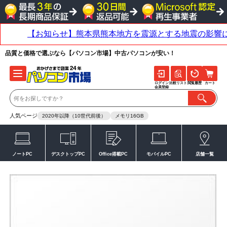
品質と価格で選ぶなら【パソコン市場】中古パソコンが安い！
ログイン
比較リスト
閲覧履歴
カート
会員登録
人気ページ
2020年以降（10世代前後）
メモリ16GB
ノートPC
デスクトップPC
Office搭載PC
モバイルPC
店舗一覧