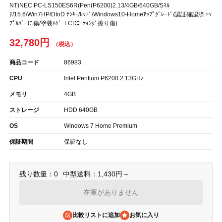
NT)NEC PC-LS150ES6R(Pen(P6200)2.13/4GB/640GB/Sﾏﾙ
ﾁ/15.6/Win7HP/DtoD ﾃﾝｷｰ/ﾚｯﾄﾞ/Windows10-Homeｱｯﾌﾟｸﾞﾚｰﾄﾞ/認証確認済 ﾄｯ
ﾌﾟｶﾊﾞｰに傷/塗装ﾊｹﾞ･LCDｺｰﾃｨﾝｸﾞ擦り傷)
32,780円
商品コード
86983
CPU
Intel Pentium P6200 2.13GHz
メモリ
4GB
ストレージ
HDD 640GB
OS
Windows 7 Home Premium
保証期間
保証なし
残り数量：0
中型送料：1,430円～
在庫がありません
比較リストに追加