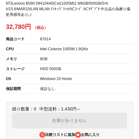
NT)Lenovo B590 59410440(Cel(1005M)1.9/8GB/500GB/Sﾏﾙ
ﾁ/15.6/MAR10/LAN WLAN ﾃﾝｷｰ/ﾌﾞﾗｯｸ/ACｺｰﾄﾞ ACｱﾀﾞﾌﾟﾀ 中古品の為擦り傷
使用感等あり｡)
32,780円
商品コード
87014
CPU
Intel Celeron 1005M 1.9GHz
メモリ
8GB
ストレージ
HDD 500GB
OS
Windows 10 Home
保証期間
保証なし
残り数量：0
中型送料：1,430円～
在庫がありません
比較リストに追加