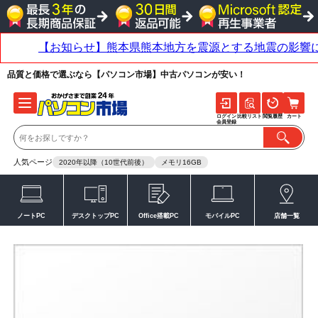
品質と価格で選ぶなら【パソコン市場】中古パソコンが安い！
ログイン
比較リスト
閲覧履歴
カート
会員登録
人気ページ
2020年以降（10世代前後）
メモリ16GB
ノートPC
デスクトップPC
Office搭載PC
モバイルPC
店舗一覧