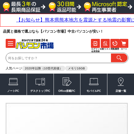
品質と価格で選ぶなら【パソコン市場】中古パソコンが安い！
ログイン
比較リスト
閲覧履歴
カート
会員登録
人気ページ
2020年以降（10世代前後）
メモリ16GB
ノートPC
デスクトップPC
Office搭載PC
モバイルPC
店舗一覧