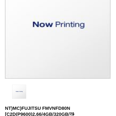
NT)MC)FUJITSU FMVNFD80N
[C2D(P9600)2.66/4GB/320GB/ﾏﾙ