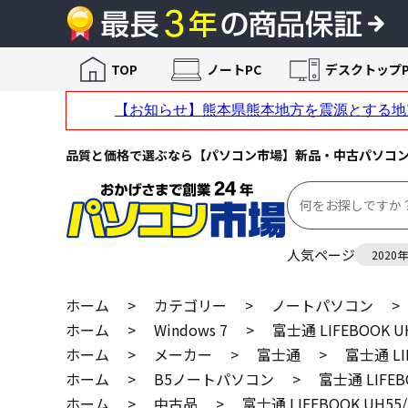
TOP
ノートPC
デスクトップP
品質と価格で選ぶなら【パソコン市場】新品・中古パソコ
人気ページ
2020
ホーム
>
カテゴリー
>
ノートパソコン
>
ホーム
>
Windows 7
>
富士通 LIFEBOOK U
ホーム
>
メーカー
>
富士通
>
富士通 LI
ホーム
>
B5ノートパソコン
>
富士通 LIFEB
ホーム
>
中古品
>
富士通 LIFEBOOK UH55