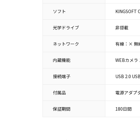
ソフト
KINGSOFT O
光学ドライブ
非搭載
ネットワーク
有線：× 無
内蔵機能
WEBカメラ
接続端子
USB 2.0 
付属品
電源アダプタ
保証期間
180日間