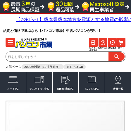
品質と価格で選ぶなら【パソコン市場】中古パソコンが安い！
ログイン
比較リスト
閲覧履歴
カート
会員登録
人気ページ
2020年以降（10世代前後）
メモリ16GB
ノートPC
デスクトップPC
Office搭載PC
モバイルPC
店舗一覧