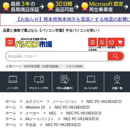
品質と価格で選ぶなら【パソコン市場】中古パソコンが安い！
ログイン
比較リスト
閲覧履歴
カート
会員登録
人気ページ
2020年以降（10世代前後）
メモリ16GB
ノートPC
デスクトップPC
Office搭載PC
モバイルPC
店舗一覧
ホーム
>
>
>
カテゴリー
ノートパソコン
NEC PC-VK19EXZCD
ホーム
>
>
Windows 10
NEC PC-VK19EXZCD
ホーム
>
>
>
メーカー
NEC
NEC PC-VK19EXZCD
ホーム
>
>
A4ノートパソコン
NEC PC-VK19EXZCD
ホーム
>
>
中古品
NEC PC-VK19EXZCD