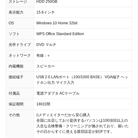
ストレージ
HDD 250GB
表示能力
15.6インチ
OS
Windows 10 Home 32bit
ソフト
WPS Office Standard Edition
光学ドライブ
DVD マルチ
ネットワーク
有線：○
内蔵機能
スピーカー
接続端子
USB 2.0 LANポート（100/1000 BASE） VGA端子 ヘッ
ドホン出力 マイク入力
付属品
電源アダプタ ACケーブル
保証期間
180日間
その他
□メディエイターだから安心購入
全国に出店しており提供するパソコンは100項目以上の
入念な点検整備・クリーニングが施されており、届いた
その日からすぐに使える親切設定が好評です。