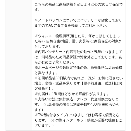
こちらの商品は商品到着予定日より安心の30日間保証で
す。
※ノートパソコンについてはバッテリーが劣化しており
ますのでACアダプタを接続してご利用下さい。
※ウィルス・物理損壊(落したり、何かこぼしてしまっ
た等)・自然災害(地震、雷、火災等)は商品保証の対象外
としております。
※内蔵バッテリー・内蔵電池の動作・残量につきまして
は、消耗品のため商品保証の対象外としております。あ
らかじめご了承ください。
※ホームページ台数限定特価の為、販売価格は店頭価格
と異なります。
※初回納品後30日以内であれば、万が一お気に召さない
場合、交換・返品を承ります【要事前連絡、返送料はお
客様負担】。
※お届けに1週間ほどかかる可能性があります。
※支払い方法は銀行振込・クレカ・代金引換になりま
す。（代金引換の場合は別途手数料400円(税抜)かかり
ます）
※TV機能付きタイプにつきましてはお客様で設定とな
ります。（その際インターネット接続が必要な機種もご
ざいます。）