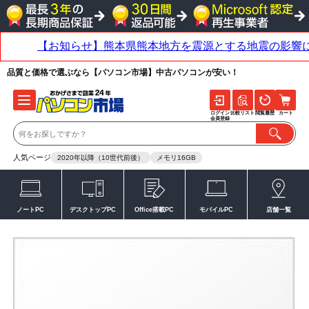
品質と価格で選ぶなら【パソコン市場】中古パソコンが安い！
ログイン
比較リスト
閲覧履歴
カート
会員登録
人気ページ
2020年以降（10世代前後）
メモリ16GB
ノートPC
デスクトップPC
Office搭載PC
モバイルPC
店舗一覧