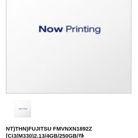
NT)THN)FUJITSU FMVNXN1892Z
[Ci3(M330)2.13/4GB/250GB/ﾏﾙ