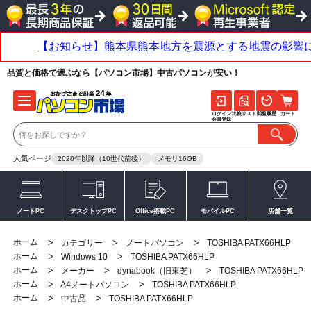
品質と価格で選ぶなら【パソコン市場】中古パソコンが安い！
ログイン
比較リスト
閲覧履歴
カート
会員登録
人気ページ
2020年以降（10世代前後）
メモリ16GB
ノートPC
デスクトップPC
Office搭載PC
モバイルPC
店舗一覧
ホーム
>
>
>
カテゴリー
ノートパソコン
TOSHIBA PATX66HLP
ホーム
>
>
Windows 10
TOSHIBA PATX66HLP
ホーム
>
>
>
メーカー
dynabook（旧東芝）
TOSHIBA PATX66HLP
ホーム
>
>
A4ノートパソコン
TOSHIBA PATX66HLP
ホーム
>
>
中古品
TOSHIBA PATX66HLP