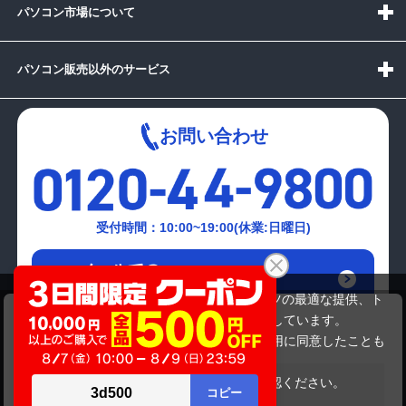
パソコン市場について
パソコン販売以外のサービス
お問い合わせ
受付時間：10:00~19:00(休業:日曜日)
メールでの
お問い合わせはこちら
当サイトでは利用体験の向上およびコンテンツの最適な提供、ト
TOSHIBA PATX66HLP
ラフィックの分析を目的としてCookieを使用しています。
25,080円
商品価格
サイトの閲覧を継続された場合、Cookieの利用に同意したことも
のといたします。
詳細については
プライバシーポリシー
をご確認ください。
在庫がありません