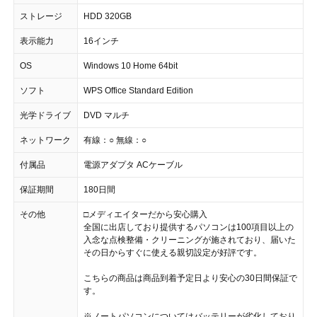
ストレージ
HDD 320GB
表示能力
16インチ
OS
Windows 10 Home 64bit
ソフト
WPS Office Standard Edition
光学ドライブ
DVD マルチ
ネットワーク
有線：○ 無線：○
付属品
電源アダプタ ACケーブル
保証期間
180日間
その他
□メディエイターだから安心購入
全国に出店しており提供するパソコンは100項目以上の
入念な点検整備・クリーニングが施されており、届いた
その日からすぐに使える親切設定が好評です。
こちらの商品は商品到着予定日より安心の30日間保証で
す。
※ノートパソコンについてはバッテリーが劣化しており