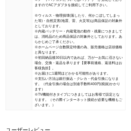
ますのでACアダプタを接続してご利用下さい。
※ウィルス・物理損壊(落したり、何かこぼしてしまっ
た等)・自然災害(地震、雷、火災等)は商品保証の対象外
としております。
※内蔵バッテリー・内蔵電池の動作・残量につきまして
は、消耗品のため商品保証の対象外としております。あ
らかじめご了承ください。
※ホームページ台数限定特価の為、販売価格は店頭価格
と異なります。
※初回納品後30日以内であれば、万が一お気に召さない
場合、交換・返品を承ります【要事前連絡、返送料はお
客様負担】。
※お届けに1週間ほどかかる可能性があります。
※支払い方法は銀行振込・クレカ・代金引換になりま
す。（代金引換の場合は別途手数料400円(税抜)かかり
ます）
※TV機能付きタイプにつきましてはお客様で設定とな
ります。（その際インターネット接続が必要な機種もご
ざいます。）
ユーザーレビュー