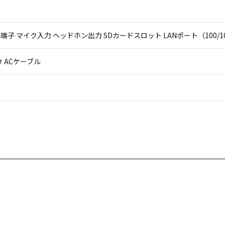
 VGA端子 マイク入力 ヘッドホン出力 SDカードスロット LANポート（100/10
 ACケーブル