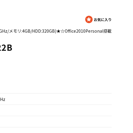
.1GHz/メモリ:4GB/HDD:320GB)★☆Office2010Personal搭載
22B
GHz