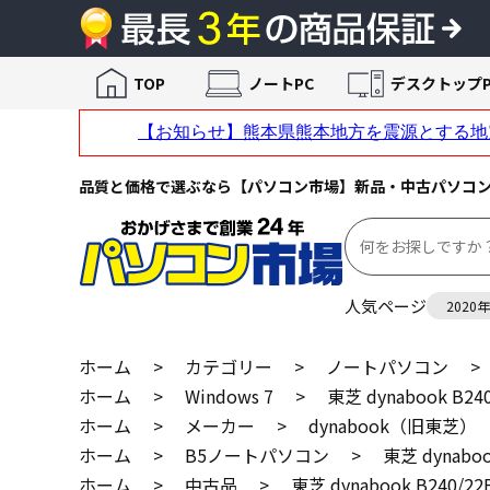
TOP
ノートPC
デスクトップP
品質と価格で選ぶなら【パソコン市場】新品・中古パソコ
人気ページ
2020
ホーム
>
カテゴリー
>
ノートパソコン
>
ホーム
>
Windows 7
>
東芝 dynabook B24
ホーム
>
メーカー
>
dynabook（旧東芝）
ホーム
>
B5ノートパソコン
>
東芝 dynaboo
ホーム
>
中古品
>
東芝 dynabook B240/22