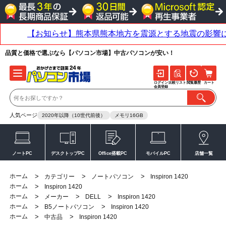
品質と価格で選ぶなら【パソコン市場】中古パソコンが安い！
ログイン
比較リスト
閲覧履歴
カート
会員登録
人気ページ
2020年以降（10世代前後）
メモリ16GB
ノートPC
デスクトップPC
Office搭載PC
モバイルPC
店舗一覧
ホーム
>
>
>
カテゴリー
ノートパソコン
Inspiron 1420
ホーム
>
Inspiron 1420
ホーム
>
>
>
メーカー
DELL
Inspiron 1420
ホーム
>
>
B5ノートパソコン
Inspiron 1420
ホーム
>
>
中古品
Inspiron 1420