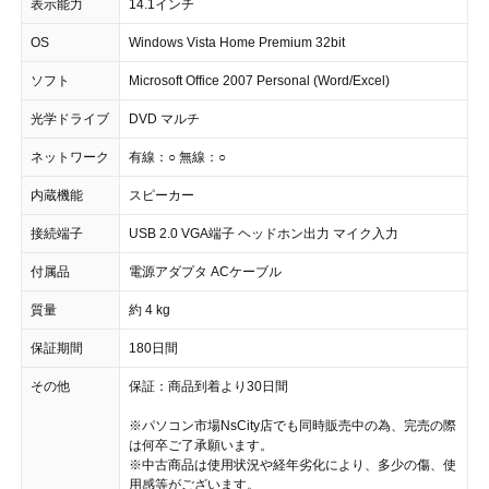
表示能力
14.1インチ
OS
Windows Vista Home Premium 32bit
ソフト
Microsoft Office 2007 Personal (Word/Excel)
光学ドライブ
DVD マルチ
ネットワーク
有線：○ 無線：○
内蔵機能
スピーカー
接続端子
USB 2.0 VGA端子 ヘッドホン出力 マイク入力
付属品
電源アダプタ ACケーブル
質量
約 4 kg
保証期間
180日間
その他
保証：商品到着より30日間
※パソコン市場NsCity店でも同時販売中の為、完売の際
は何卒ご了承願います。
※中古商品は使用状況や経年劣化により、多少の傷、使
用感等がございます。