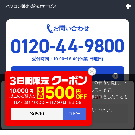
パソコン販売以外のサービス
お問い合わせ
受付時間：10:00~19:00(休業:日曜日)
メールでの
お問い合わせはこちら
当サイトでは利用体験の向上およびコンテンツの最適な提供、ト
NEC PC-LL750BS1YR
ラフィックの分析を目的としてCookieを使用しています。
49,280円
商品価格
54,780円
サイトの閲覧を継続された場合、Cookieの利用に同意したことも
のといたします。
詳細については
プライバシーポリシー
をご確認ください。
在庫がありません
承諾する
Copyright(c)2024 mediator Co., Ltd. ALL Rights Reserved