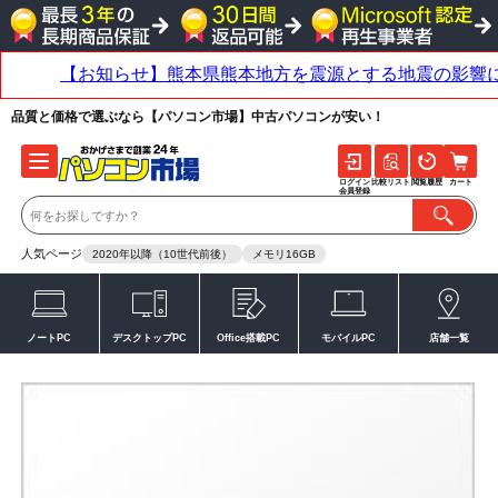
品質と価格で選ぶなら【パソコン市場】中古パソコンが安い！
ログイン
比較リスト
閲覧履歴
カート
会員登録
人気ページ
2020年以降（10世代前後）
メモリ16GB
ノートPC
デスクトップPC
Office搭載PC
モバイルPC
店舗一覧