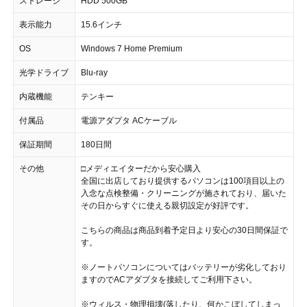
ストレージ
HDD 500GB
表示能力
15.6インチ
OS
Windows 7 Home Premium
光学ドライブ
Blu-ray
内蔵機能
テンキー
付属品
電源アダプタ ACケーブル
保証期間
180日間
その他
□メディエイターだから安心購入
全国に出店しており提供するパソコンは100項目以上の
入念な点検整備・クリーニングが施されており、届いた
その日からすぐに使える親切設定が好評です。
こちらの商品は商品到着予定日より安心の30日間保証で
す。
※ノートパソコンについてはバッテリーが劣化しており
ますのでACアダプタを接続してご利用下さい。
※ウィルス・物理損壊(落したり、何かこぼしてしまっ