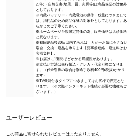
た等)・自然災害(地震、雷、火災等)は商品保証の対象外
としております。
※内蔵バッテリー・内蔵電池の動作・残量につきまして
は、消耗品のため商品保証の対象外としております。あ
らかじめご了承ください。
※ホームページ台数限定特価の為、販売価格は店頭価格
と異なります。
※初回納品後30日以内であれば、万が一お気に召さない
場合、交換・返品を承ります【要事前連絡、返送料はお
客様負担】。
※お届けに1週間ほどかかる可能性があります。
※支払い方法は銀行振込・クレカ・代金引換になりま
す。（代金引換の場合は別途手数料400円(税抜)かかり
ます）
※TV機能付きタイプにつきましてはお客様で設定とな
ります。（その際インターネット接続が必要な機種もご
ざいます。）
ユーザーレビュー
この商品に寄せられたレビューはまだありません。