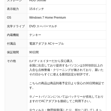
ストレージ
HDD 500GB
表示能力
15.6インチ
OS
Windows 7 Home Premium
光学ドライブ
DVD スーパーマルチ
内蔵機能
テンキー
付属品
電源アダプタ ACケーブル
保証期間
90日間
その他
□メディエイターだから安心購入
全国に出店しており提供するパソコンは100項目以上の
入念な点検整備・クリーニングが施されており、届いた
その日からすぐに使える親切設定が好評です。
こちらの商品は商品到着予定日より安心の30日間保証で
す。
※ノートパソコンについてはバッテリーが劣化しており
ますのでACアダプタを接続してご利用下さい。
※ウィルス・物理損壊(落したり、何かこぼしてしまっ