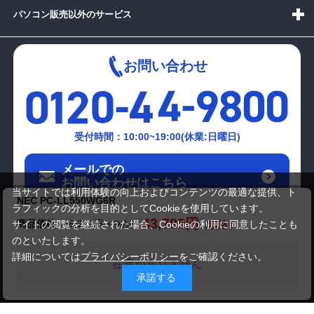
パソコン販売以外のサービス
お問い合わせ
受付時間：10:00~19:00(休業:日曜日)
メールでの
お問い合わせはこちら
当サイトでは利用体験の向上およびコンテンツの最適な提供、ト
NEC PC-LL550WG6R
ラフィックの分析を目的としてCookieを使用しています。
43,780円
商品価格
49,280円
サイトの閲覧を継続された場合、Cookieの利用に同意したことも
のといたします。
詳細については
プライバシーポリシー
をご確認ください。
在庫がありません
承諾する
Copyright(c)2024 mediator Co., Ltd. ALL Rights Reserved