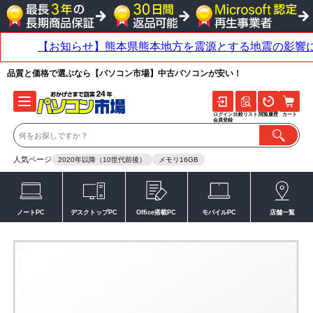
品質と価格で選ぶなら【パソコン市場】中古パソコンが安い！
ログイン
比較リスト
閲覧履歴
カート
会員登録
人気ページ
2020年以降（10世代前後）
メモリ16GB
ノートPC
デスクトップPC
Office搭載PC
モバイルPC
店舗一覧