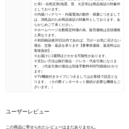
た等)・自然災害(地震、雷、火災等)は商品保証の対象外
としております。
※内蔵バッテリー・内蔵電池の動作・残量につきまして
は、消耗品のため商品保証の対象外としております。あ
らかじめご了承ください。
※ホームページ台数限定特価の為、販売価格は店頭価格
と異なります。
※初回納品後30日以内であれば、万が一お気に召さない
場合、交換・返品を承ります【要事前連絡、返送料はお
客様負担】。
※お届けに1週間ほどかかる可能性があります。
※支払い方法は銀行振込・クレカ・代金引換になりま
す。（代金引換の場合は別途手数料400円(税抜)かかり
ます）
※TV機能付きタイプにつきましてはお客様で設定とな
ります。（その際インターネット接続が必要な機種もご
ざいます。）
ユーザーレビュー
この商品に寄せられたレビューはまだありません。