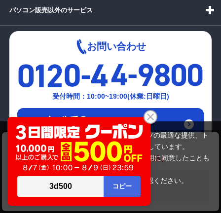
パソコン販売以外のサービス
お問い合わせ
受付時間：10:00~19:00(休業:日曜日)
メールでの
お問い合わせはこちら
当サイトでは利用体験の向上およびコンテンツの最適な提供、ト
TOSHIBA PT45134EBFBK
ラフィックの分析を目的としてCookieを使用しています。
49,280円
商品価格
54,780円
サイトの閲覧を継続された場合、Cookieの利用に同意したことも
のといたします。
詳細については
プライバシーポリシー
をご確認ください。
在庫がありません
承諾する
Copyright(c)2024 mediator Co., Ltd. ALL Rights Reserved