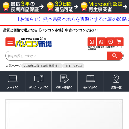
品質と価格で選ぶなら【パソコン市場】中古パソコンが安い！
ログイン
比較リスト
閲覧履歴
カート
会員登録
人気ページ
2020年以降（10世代前後）
メモリ16GB
ノートPC
デスクトップPC
Office搭載PC
モバイルPC
店舗一覧