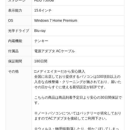
ストレージ
HDD 750GB
表示能力
15.6インチ
OS
Windows 7 Home Premium
光学ドライブ
Blu-ray
内蔵機能
テンキー
付属品
電源アダプタ ACケーブル
保証期間
180日間
その他
□メディエイターだから安心購入
全国に出店しており提供するパソコンは100項目以上の
入念な点検整備・クリーニングが施されており、届いた
その日からすぐに使える親切設定が好評です。
こちらの商品は商品到着予定日より安心の30日間保証で
す。
※ノートパソコンについてはバッテリーが劣化しており
ますのでACアダプタを接続してご利用下さい。
※ウィルス・物理損壊(落したり、何かこぼしてしまっ