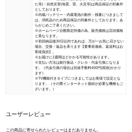
た等)・自然災害(地震、雷、火災等)は商品保証の対象外
としております。
※内蔵バッテリー・内蔵電池の動作・残量につきまして
は、消耗品のため商品保証の対象外としております。あ
らかじめご了承ください。
※ホームページ台数限定特価の為、販売価格は店頭価格
と異なります。
※初回納品後30日以内であれば、万が一お気に召さない
場合、交換・返品を承ります【要事前連絡、返送料はお
客様負担】。
※お届けに1週間ほどかかる可能性があります。
※支払い方法は銀行振込・クレカ・代金引換になりま
す。（代金引換の場合は別途手数料400円(税抜)かかり
ます）
※TV機能付きタイプにつきましてはお客様で設定とな
ります。（その際インターネット接続が必要な機種もご
ざいます。）
ユーザーレビュー
この商品に寄せられたレビューはまだありません。