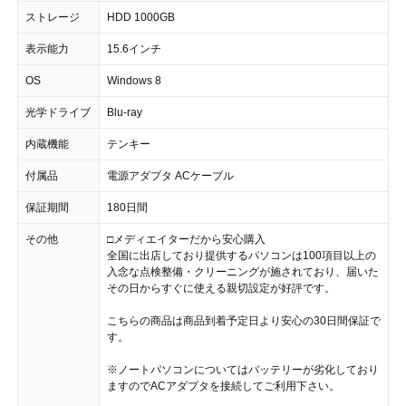
ストレージ
HDD 1000GB
表示能力
15.6インチ
OS
Windows 8
光学ドライブ
Blu-ray
内蔵機能
テンキー
付属品
電源アダプタ ACケーブル
保証期間
180日間
その他
□メディエイターだから安心購入
全国に出店しており提供するパソコンは100項目以上の
入念な点検整備・クリーニングが施されており、届いた
その日からすぐに使える親切設定が好評です。
こちらの商品は商品到着予定日より安心の30日間保証で
す。
※ノートパソコンについてはバッテリーが劣化しており
ますのでACアダプタを接続してご利用下さい。