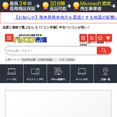
品質と価格で選ぶなら【パソコン市場】中古パソコンが安い！
ログイン
比較リスト
閲覧履歴
カート
会員登録
人気ページ
2020年以降（10世代前後）
メモリ16GB
ノートPC
デスクトップPC
Office搭載PC
モバイルPC
店舗一覧