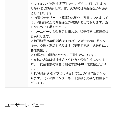
※ウィルス・物理損壊(落したり、何かこぼしてしまっ
た等)・自然災害(地震、雷、火災等)は商品保証の対象外
としております。
※内蔵バッテリー・内蔵電池の動作・残量につきまして
は、消耗品のため商品保証の対象外としております。あ
らかじめご了承ください。
※ホームページ台数限定特価の為、販売価格は店頭価格
と異なります。
※初回納品後30日以内であれば、万が一お気に召さない
場合、交換・返品を承ります【要事前連絡、返送料はお
客様負担】。
※お届けに1週間ほどかかる可能性があります。
※支払い方法は銀行振込・クレカ・代金引換になりま
す。（代金引換の場合は別途手数料400円(税抜)かかり
ます）
※TV機能付きタイプにつきましてはお客様で設定とな
ります。（その際インターネット接続が必要な機種もご
ざいます。）
ユーザーレビュー