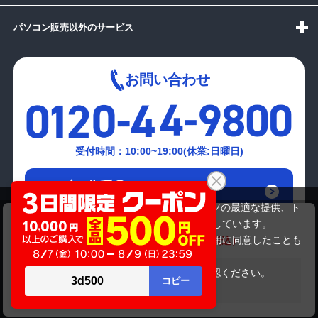
パソコン販売以外のサービス
お問い合わせ
受付時間：10:00~19:00(休業:日曜日)
メールでの
お問い合わせはこちら
当サイトでは利用体験の向上およびコンテンツの最適な提供、ト
SONY SVE15127CJW SVE151B11N
ラフィックの分析を目的としてCookieを使用しています。
54,780円
商品価格
60,280円
サイトの閲覧を継続された場合、Cookieの利用に同意したことも
のといたします。
詳細については
プライバシーポリシー
をご確認ください。
在庫がありません
承諾する
Copyright(c)2024 mediator Co., Ltd. ALL Rights Reserved