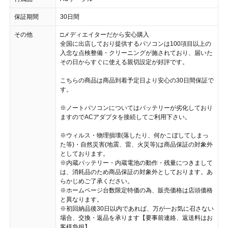
保証期間
30日間
その他
□メディエイターだから安心購入
全国に出店しており提供するパソコンは100項目以上の
入念な点検整備・クリーニングが施されており、届いた
その日からすぐに使える親切設定が好評です。
こちらの商品は商品到着予定日より安心の30日間保証で
す。
※ノートパソコンについてはバッテリーが劣化しており
ますのでACアダプタを接続してご利用下さい。
※ウィルス・物理損壊(落したり、何かこぼしてしまっ
た等)・自然災害(地震、雷、火災等)は商品保証の対象外
としております。
※内蔵バッテリー・内蔵電池の動作・残量につきまして
は、消耗品のため商品保証の対象外としております。あ
らかじめご了承ください。
※ホームページ台数限定特価の為、販売価格は店頭価格
と異なります。
※初回納品後30日以内であれば、万が一お気に召さない
場合、交換・返品を承ります【要事前連絡、返送料はお
客様負担】。