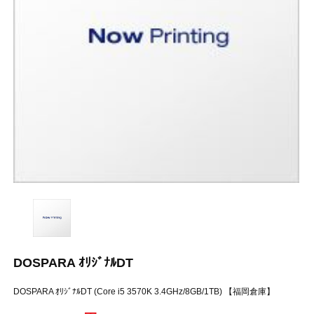
DOSPARA ｵﾘｼﾞﾅﾙDT
DOSPARA ｵﾘｼﾞﾅﾙDT (Core i5 3570K 3.4GHz/8GB/1TB) 【福岡倉庫】