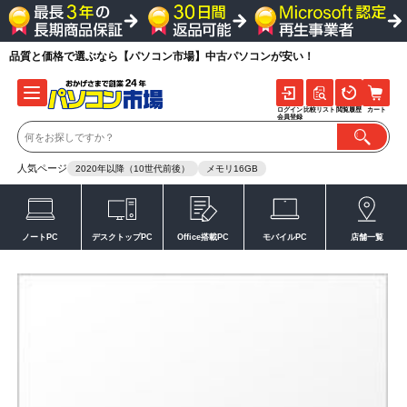
品質と価格で選ぶなら【パソコン市場】中古パソコンが安い！
ログイン
比較リスト
閲覧履歴
カート
会員登録
人気ページ
2020年以降（10世代前後）
メモリ16GB
ノートPC
デスクトップPC
Office搭載PC
モバイルPC
店舗一覧