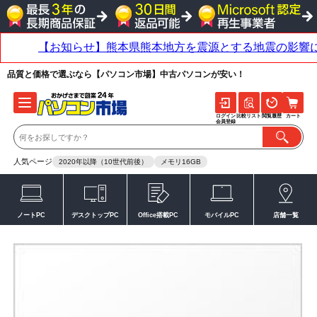
品質と価格で選ぶなら【パソコン市場】中古パソコンが安い！
ログイン
比較リスト
閲覧履歴
カート
会員登録
人気ページ
2020年以降（10世代前後）
メモリ16GB
ノートPC
デスクトップPC
Office搭載PC
モバイルPC
店舗一覧