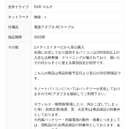
光学ドライブ
DVD マルチ
ネットワーク
無線：○
付属品
電源アダプタ ACケーブル
保証期間
30日間
その他
□メディエイターだから安心購入
全国に出店しており提供するパソコンは100項目以上の
入念な点検整備・クリーニングが施されており、届いた
その日からすぐに使える親切設定が好評です。
こちらの商品は商品到着予定日より安心の30日間保証で
す。
※ノートパソコンについてはバッテリーが劣化しており
ますのでACアダプタを接続してご利用下さい。
※ウィルス・物理損壊(落したり、何かこぼしてしまっ
た等)・自然災害(地震、雷、火災等)は商品保証の対象外
としております。
※内蔵バッテリー・内蔵電池の動作・残量につきまして
は、消耗品のため商品保証の対象外としております。あ