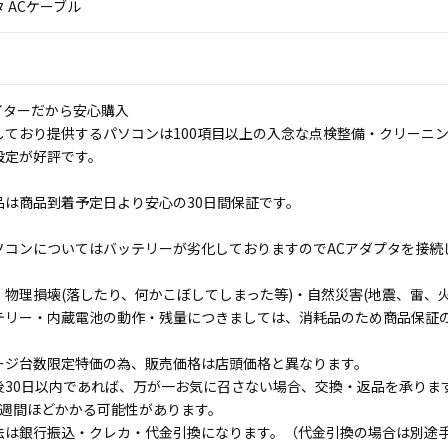
 ACケーブル
イターだから安心購入
しており提供するパソコンは100項目以上の入念な点検整備・クリーニ
設定が好評です。
品は商品到着予定日より安心の30日間保証です。
ソコンについてはバッテリーが劣化しておりますのでACアダプタを接続
物理損壊(落したり、何かこぼしてしまった等)・自然災害(地震、雷、火
テリー・内蔵電池の動作・残量につきましては、消耗品のため商品保証
ージ台数限定特価の為、販売価格は店頭価格と異なります。
後30日以内であれば、万が一お気に召さない場合、交換・返品を承りま
1週間ほどかかる可能性があります。
法は銀行振込・クレカ・代金引換になります。（代金引換の場合は別途手数