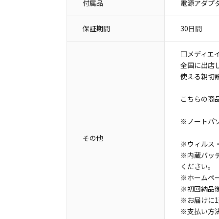
付属品
電源アダプタ
保証期間
30日間
□メディエ
全国に出店
使える親切
こちらの商
※ノートパ
その他
※ウィルス・
※内蔵バッ
ください。
※ホームペ
※初回納品
※お届けに
※支払い方