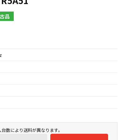
NR5A51
古品
z
購入台数により送料が異なります。