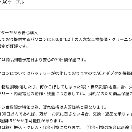
 ACケーブル
イターだから安心購入
しており提供するパソコンは100項目以上の入念な点検整備・クリーニ
設定が好評です。
品は商品到着予定日より安心の30日間保証です。
ソコンについてはバッテリーが劣化しておりますのでACアダプタを接続
物理損壊(落したり、何かこぼしてしまった等)・自然災害(地震、雷、火
テリー・内蔵電池の動作・残量につきましては、消耗品のため商品保証
ージ台数限定特価の為、販売価格は店頭価格と異なります。
後30日以内であれば、万が一お気に召さない場合、交換・返品を承りま
1週間ほどかかる可能性があります。
法は銀行振込・クレカ・代金引換になります。（代金引換の場合は別途手数