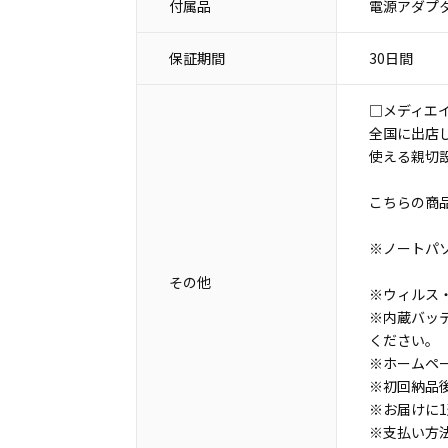
付属品
電源アダプタ
保証期間
30日間
□メディエ
全国に出店
使える親切
こちらの商
※ノートパ
その他
※ウィルス・
※内蔵バッ
ください。
※ホームペ
※初回納品
※お届けに
※支払い方