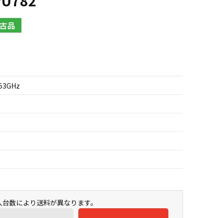
WU782
古品
.53GHz
購入台数により送料が異なります。