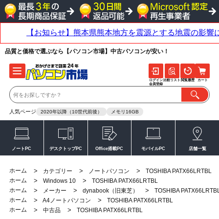
品質と価格で選ぶなら【パソコン市場】中古パソコンが安い！
ログイン
比較リスト
閲覧履歴
カート
会員登録
人気ページ
2020年以降（10世代前後）
メモリ16GB
ノートPC
デスクトップPC
Office搭載PC
モバイルPC
店舗一覧
ホーム
>
>
>
カテゴリー
ノートパソコン
TOSHIBA PATX66LRTBL
ホーム
>
>
Windows 10
TOSHIBA PATX66LRTBL
ホーム
>
>
>
メーカー
dynabook（旧東芝）
TOSHIBA PATX66LRTB
ホーム
>
>
A4ノートパソコン
TOSHIBA PATX66LRTBL
ホーム
>
>
中古品
TOSHIBA PATX66LRTBL