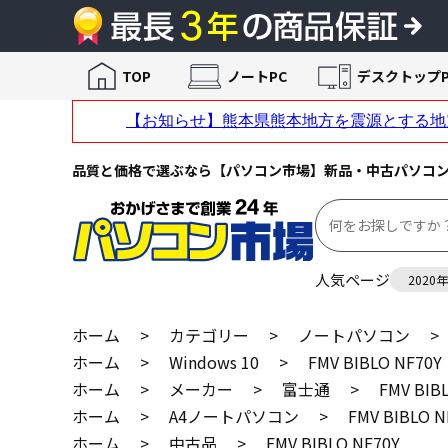
TOP
ノートPC
デスクトップP
品質と価格で選ぶなら【パソコン市場】新品・中古パソコ
人気ページ
2020
ホーム
>
カテゴリー
>
ノートパソコン
>
ホーム
>
Windows 10
>
FMV BIBLO NF70Y
ホーム
>
メーカー
>
富士通
>
FMV BIB
ホーム
>
A4ノートパソコン
>
FMV BIBLO N
ホーム
>
中古品
>
FMV BIBLO NF70Y