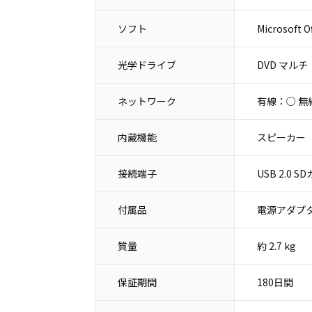
ソフト
Microsoft O
光学ドライブ
DVD マルチ
ネットワーク
有線：○ 無
内蔵機能
スピーカー
接続端子
USB 2.0
付属品
電源アダプタ
質量
約 2.7 kg
保証期間
180日間