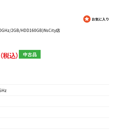
2.00GHz/2GB/HDD160GB)NsCity店
中古品
2GHz