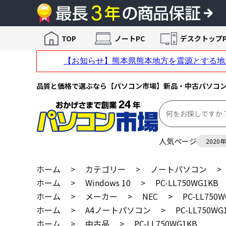
TOP
ノートPC
デスクトップP
品質と価格で選ぶなら【パソコン市場】新品・中古パソコ
人気ページ
2020
ホーム
>
カテゴリー
>
ノートパソコン
>
ホーム
>
Windows 10
>
PC-LL750WG1KB
ホーム
>
メーカー
>
NEC
>
PC-LL750
ホーム
>
A4ノートパソコン
>
PC-LL750WG
ホーム
>
中古品
>
PC-LL750WG1KB