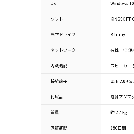
OS
Windows 10
ソフト
KINGSOFT O
光学ドライブ
Blu-ray
ネットワーク
有線：○ 無
内蔵機能
スピーカー 
接続端子
USB 2.0 
付属品
電源アダプタ
質量
約 2.7 kg
保証期間
180日間