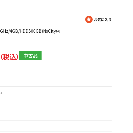
.27GHz/4GB/HDD500GB)NsCity店
中古品
Hz