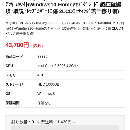
ﾃﾝｷｰ/ﾎﾜｲﾄ/Windiws10-Homeｱｯﾌﾟｸﾞﾚｰﾄﾞ 認証確認
済･取説･ﾄｯﾌﾟｶﾊﾞｰに傷 2LCDｺｰﾃｨﾝｸﾞ若干擦り傷)
NT)NEC PC-NS350BAW(Ci3(5005U)2.00/4GB/1TB/BD/15.6/Win8/DtoD ﾃﾝｷ
ｰ/ﾎﾜｲﾄ/Windiws10-Homeｱｯﾌﾟｸﾞﾚｰﾄﾞ 認証確認済･取説･ﾄｯﾌﾟｶﾊﾞｰに傷 2LCDｺ
ｰﾃｨﾝｸﾞ若干擦り傷)
43,780円
商品コード
88335
CPU
Intel Core i3 5005U 2GHz
メモリ
4GB
ストレージ
HDD 1000GB
OS
Windows 8
保証期間
保証なし
残り数量：0
中型送料：1,430円～