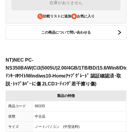
在庫がありません
比較リストに追加
この商品について問い合わせる
NT)NEC PC-
NS350BAW(Ci3(5005U)2.00/4GB/1TB/BD/15.6/Win8/DtoD
ﾃﾝｷｰ/ﾎﾜｲﾄ/Windiws10-Homeｱｯﾌﾟｸﾞﾚｰﾄﾞ 認証確認済･取
説･ﾄｯﾌﾟｶﾊﾞｰに傷 2LCDｺｰﾃｨﾝｸﾞ若干擦り傷)
製品の特徴
商品コード
88335
状態
中古品
サイズ
ノートパソコン (中型送料)