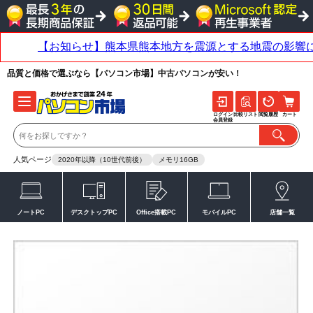
品質と価格で選ぶなら【パソコン市場】中古パソコンが安い！
ログイン
比較リスト
閲覧履歴
カート
会員登録
人気ページ
2020年以降（10世代前後）
メモリ16GB
ノートPC
デスクトップPC
Office搭載PC
モバイルPC
店舗一覧