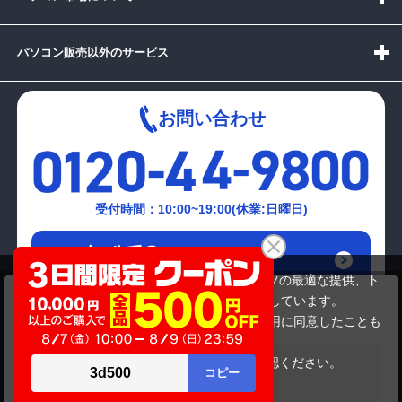
パソコン販売以外のサービス
お問い合わせ
受付時間：10:00~19:00(休業:日曜日)
メールでの
お問い合わせはこちら
当サイトでは利用体験の向上およびコンテンツの最適な提供、ト
FUJITSU A550/A
ラフィックの分析を目的としてCookieを使用しています。
21,780円
商品価格
サイトの閲覧を継続された場合、Cookieの利用に同意したことも
のといたします。
詳細については
プライバシーポリシー
をご確認ください。
在庫がありません
承諾する
Copyright(c)2024 mediator Co., Ltd. ALL Rights Reserved