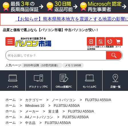
品質と価格で選ぶなら【パソコン市場】中古パソコンが安い！
ログイン
比較リスト
閲覧履歴
カート
会員登録
人気ページ
2020年以降（10世代前後）
メモリ16GB
ノートPC
デスクトップPC
Office搭載PC
モバイルPC
店舗一覧
ホーム
>
>
>
カテゴリー
ノートパソコン
FUJITSU A550/A
ホーム
>
>
Windows 10
FUJITSU A550/A
ホーム
>
>
>
メーカー
富士通
FUJITSU A550/A
ホーム
>
>
A4ノートパソコン
FUJITSU A550/A
ホーム
>
>
中古品
FUJITSU A550/A