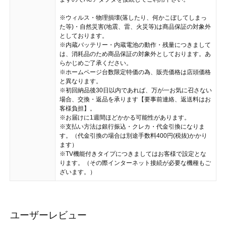
※ウィルス・物理損壊(落したり、何かこぼしてしまっ
た等)・自然災害(地震、雷、火災等)は商品保証の対象外
としております。
※内蔵バッテリー・内蔵電池の動作・残量につきまして
は、消耗品のため商品保証の対象外としております。あ
らかじめご了承ください。
※ホームページ台数限定特価の為、販売価格は店頭価格
と異なります。
※初回納品後30日以内であれば、万が一お気に召さない
場合、交換・返品を承ります【要事前連絡、返送料はお
客様負担】。
※お届けに1週間ほどかかる可能性があります。
※支払い方法は銀行振込・クレカ・代金引換になりま
す。（代金引換の場合は別途手数料400円(税抜)かかり
ます）
※TV機能付きタイプにつきましてはお客様で設定とな
ります。（その際インターネット接続が必要な機種もご
ざいます。）
ユーザーレビュー