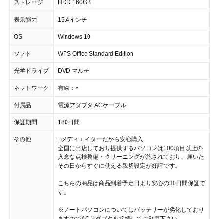
ストレージ
HDD 160GB
表示能力
15.4インチ
OS
Windows 10
ソフト
WPS Office Standard Edition
光学ドライブ
DVD マルチ
ネットワーク
有線：○
付属品
電源アダプタ ACケーブル
保証期間
180日間
その他
□メディエイターだから安心購入
全国に出店しており提供するパソコンは100項目以上の
入念な点検整備・クリーニングが施されており、届いた
その日からすぐに使える親切設定が好評です。
こちらの商品は商品到着予定日より安心の30日間保証で
す。
※ノートパソコンについてはバッテリーが劣化しており
ますのでACアダプタを接続してご利用下さい。