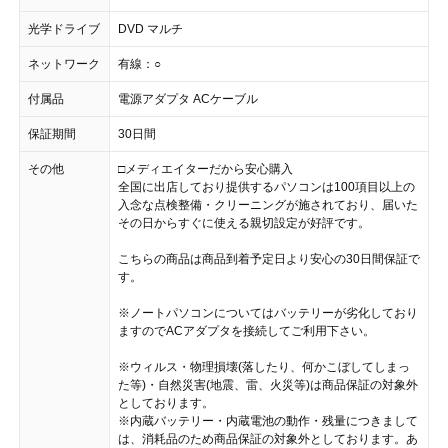
光学ドライブ
DVD マルチ
ネットワーク
有線：○
付属品
電源アダプタ ACケーブル
保証期間
30日間
その他
□メディエイターだから安心購入
全国に出店しており提供するパソコンは100項目以上の
入念な点検整備・クリーニングが施されており、届いた
その日からすぐに使える親切設定が好評です。
こちらの商品は商品到着予定日より安心の30日間保証で
す。
※ノートパソコンについてはバッテリーが劣化しており
ますのでACアダプタを接続してご利用下さい。
※ウィルス・物理損壊(落したり、何かこぼしてしまっ
た等)・自然災害(地震、雷、火災等)は商品保証の対象外
としております。
※内蔵バッテリー・内蔵電池の動作・残量につきまして
は、消耗品のため商品保証の対象外としております。あ