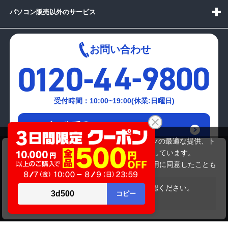
パソコン販売以外のサービス
お問い合わせ
受付時間：10:00~19:00(休業:日曜日)
メールでの
お問い合わせはこちら
当サイトでは利用体験の向上およびコンテンツの最適な提供、ト
TOSHIBA PPR31M4ECFRNM3
ラフィックの分析を目的としてCookieを使用しています。
49,280円
商品価格
サイトの閲覧を継続された場合、Cookieの利用に同意したことも
のといたします。
詳細については
プライバシーポリシー
をご確認ください。
在庫がありません
承諾する
Copyright(c)2024 mediator Co., Ltd. ALL Rights Reserved