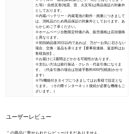
た等)・自然災害(地震、雷、火災等)は商品保証の対象外
としております。
※内蔵バッテリー・内蔵電池の動作・残量につきまして
は、消耗品のため商品保証の対象外としております。あ
らかじめご了承ください。
※ホームページ台数限定特価の為、販売価格は店頭価格
と異なります。
※初回納品後30日以内であれば、万が一お気に召さない
場合、交換・返品を承ります【要事前連絡、返送料はお
客様負担】。
※お届けに1週間ほどかかる可能性があります。
※支払い方法は銀行振込・クレカ・代金引換になりま
す。（代金引換の場合は別途手数料400円(税抜)かかり
ます）
※TV機能付きタイプにつきましてはお客様で設定とな
ります。（その際インターネット接続が必要な機種もご
ざいます。）
ユーザーレビュー
この商品に寄せられたレビューはまだありません。