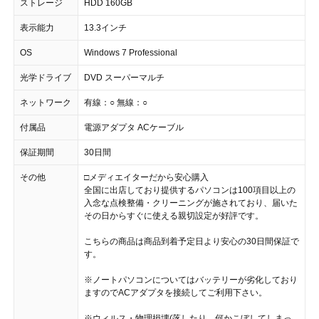
ストレージ
HDD 160GB
表示能力
13.3インチ
OS
Windows 7 Professional
光学ドライブ
DVD スーパーマルチ
ネットワーク
有線：○ 無線：○
付属品
電源アダプタ ACケーブル
保証期間
30日間
その他
□メディエイターだから安心購入
全国に出店しており提供するパソコンは100項目以上の
入念な点検整備・クリーニングが施されており、届いた
その日からすぐに使える親切設定が好評です。
こちらの商品は商品到着予定日より安心の30日間保証で
す。
※ノートパソコンについてはバッテリーが劣化しており
ますのでACアダプタを接続してご利用下さい。
※ウィルス・物理損壊(落したり、何かこぼしてしまっ