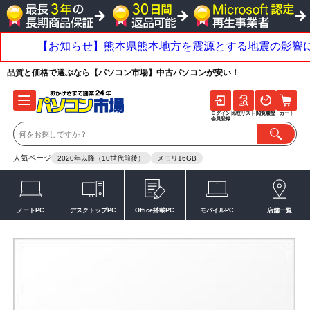
品質と価格で選ぶなら【パソコン市場】中古パソコンが安い！
ログイン
比較リスト
閲覧履歴
カート
会員登録
人気ページ
2020年以降（10世代前後）
メモリ16GB
ノートPC
デスクトップPC
Office搭載PC
モバイルPC
店舗一覧