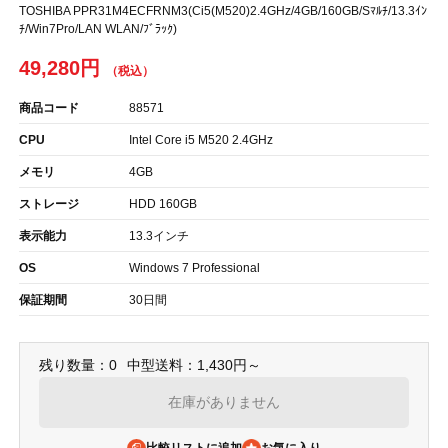
TOSHIBA PPR31M4ECFRNM3(Ci5(M520)2.4GHz/4GB/160GB/Sﾏﾙﾁ/13.3ｲﾝ
ﾁ/Win7Pro/LAN WLAN/ﾌﾞﾗｯｸ)
49,280円
商品コード
88571
CPU
Intel Core i5 M520 2.4GHz
メモリ
4GB
ストレージ
HDD 160GB
表示能力
13.3インチ
OS
Windows 7 Professional
保証期間
30日間
残り数量：0
中型送料：1,430円～
在庫がありません