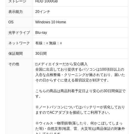
ストレージ
HDD 1000GB
表示能力
20インチ
OS
Windows 10 Home
光学ドライブ
Blu-ray
ネットワーク
有線：○ 無線：○
保証期間
30日間
その他
□メディエイターだから安心購入
全国に出店しており提供するパソコンは100項目以上の
入念な点検整備・クリーニングが施されており、届いた
その日からすぐに使える親切設定が好評です。
こちらの商品は商品到着予定日より安心の30日間保証で
す。
※ノートパソコンについてはバッテリーが劣化しており
ますのでACアダプタを接続してご利用下さい。
※ウィルス・物理損壊(落したり、何かこぼしてしまっ
た等)・自然災害(地震、雷、火災等)は商品保証の対象外