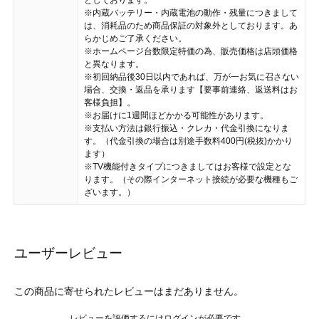
としております。
※内蔵バッテリー・内蔵電池の動作・残量につきまして
は、消耗品のため商品保証の対象外としております。あ
らかじめご了承ください。
※ホームページ台数限定特価の為、販売価格は店頭価格
と異なります。
※初回納品後30日以内であれば、万が一お気に召さない
場合、交換・返品を承ります【要事前連絡、返送料はお
客様負担】。
※お届けに1週間ほどかかる可能性があります。
※支払い方法は銀行振込・クレカ・代金引換になりま
す。（代金引換の場合は別途手数料400円(税抜)かかり
ます）
※TV機能付きタイプにつきましてはお客様で設定とな
ります。（その際インターネット接続が必要な機種もご
ざいます。）
ユーザーレビュー
この商品に寄せられたレビューはまだありません。
レビューを評価するには
ログイン
が必要です。