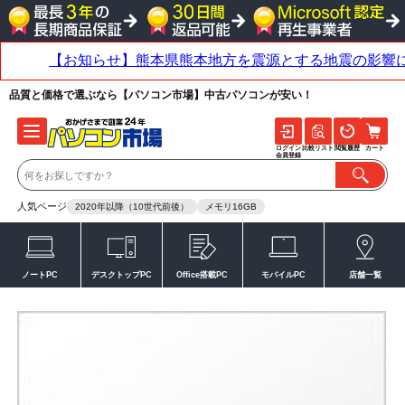
品質と価格で選ぶなら【パソコン市場】中古パソコンが安い！
ログイン
比較リスト
閲覧履歴
カート
会員登録
人気ページ
2020年以降（10世代前後）
メモリ16GB
ノートPC
デスクトップPC
Office搭載PC
モバイルPC
店舗一覧