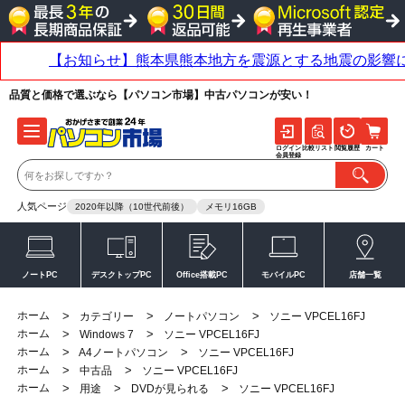
品質と価格で選ぶなら【パソコン市場】中古パソコンが安い！
ログイン
比較リスト
閲覧履歴
カート
会員登録
人気ページ
2020年以降（10世代前後）
メモリ16GB
ノートPC
デスクトップPC
Office搭載PC
モバイルPC
店舗一覧
ホーム
>
>
>
カテゴリー
ノートパソコン
ソニー VPCEL16FJ
ホーム
>
>
Windows 7
ソニー VPCEL16FJ
ホーム
>
>
A4ノートパソコン
ソニー VPCEL16FJ
ホーム
>
>
中古品
ソニー VPCEL16FJ
ホーム
>
>
>
用途
DVDが見られる
ソニー VPCEL16FJ