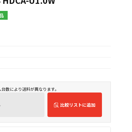
 HDCA-U1.0W
品
購入台数により送料が異なります。
ん
比較リストに追加