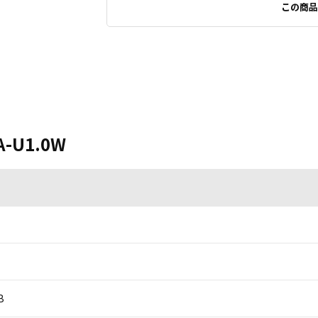
この商品
A-U1.0W
B