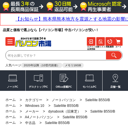
品質と価格で選ぶなら【パソコン市場】中古パソコンが安い！
ログイン
比較リスト
閲覧履歴
カート
会員登録
人気ページ
2020年以降（10世代前後）
メモリ16GB
ノートPC
デスクトップPC
Office搭載PC
モバイルPC
店舗一覧
ホーム
>
>
>
カテゴリー
ノートパソコン
Satellite B550/B
ホーム
>
>
Windows 10
Satellite B550/B
ホーム
>
>
>
メーカー
dynabook（旧東芝）
Satellite B550/B
ホーム
>
>
A4ノートパソコン
Satellite B550/B
ホーム
>
>
中古品
Satellite B550/B