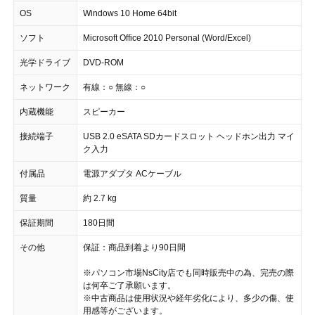
OS
Windows 10 Home 64bit
ソフト
Microsoft Office 2010 Personal (Word/Excel)
光学ドライブ
DVD-ROM
ネットワーク
有線：○ 無線：○
内蔵機能
スピーカー
接続端子
USB 2.0 eSATA SDカードスロット ヘッドホン出力 マイ
ク入力
付属品
電源アダプタ ACケーブル
質量
約 2.7 kg
保証期間
180日間
その他
保証：商品到着より90日間
※パソコン市場NsCity店でも同時販売中の為、完売の際
は何卒ご了承願います。
※中古商品は使用状況や経年劣化により、多少の傷、使
用感等がございます。