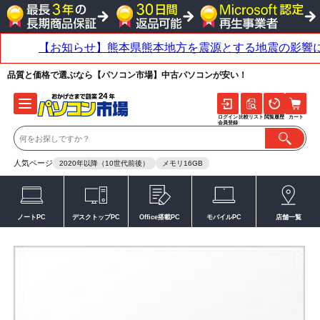
品質と価格で選ぶなら【パソコン市場】中古パソコンが安い！
ログイン
比較リスト
閲覧履歴
カート
会員登録
人気ページ
2020年以降（10世代前後）
メモリ16GB
ノートPC
デスクトップPC
Office搭載PC
モバイルPC
店舗一覧