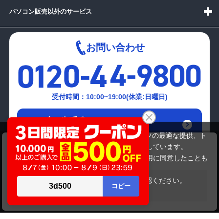
パソコン販売以外のサービス
お問い合わせ
受付時間：10:00~19:00(休業:日曜日)
メールでの
お問い合わせはこちら
当サイトでは利用体験の向上およびコンテンツの最適な提供、ト
FUJITSU FMVA705AVZ
ラフィックの分析を目的としてCookieを使用しています。
49,280円
商品価格
サイトの閲覧を継続された場合、Cookieの利用に同意したことも
のといたします。
詳細については
プライバシーポリシー
をご確認ください。
在庫がありません
承諾する
Copyright(c)2024 mediator Co., Ltd. ALL Rights Reserved