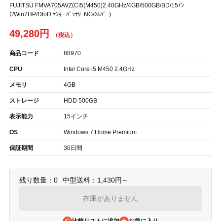
FUJITSU FMVA705AVZ(Ci5(M450)2.40GHz/4GB/500GB/BD/15ｲﾝ
ﾁ/Win7HP/DtoD ﾃﾝｷｰ ﾊﾞｯﾃﾘｰNG/ｼﾙﾊﾞｰ)
49,280円
商品コード
88970
CPU
Intel Core i5 M450 2.4GHz
メモリ
4GB
ストレージ
HDD 500GB
表示能力
15インチ
OS
Windows 7 Home Premium
保証期間
30日間
残り数量：0
中型送料：1,430円～
在庫がありません