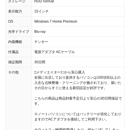
ストレージ
HDD 500GB
表示能力
15インチ
OS
Windows 7 Home Premium
光学ドライブ
Blu-ray
内蔵機能
テンキー
付属品
電源アダプタ ACケーブル
保証期間
30日間
その他
□メディエイターだから安心購入
全国に出店しており提供するパソコンは100項目以上の
入念な点検整備・クリーニングが施されており、届いた
その日からすぐに使える親切設定が好評です。
こちらの商品は商品到着予定日より安心の30日間保証で
す。
※ノートパソコンについてはバッテリーが劣化しており
ますのでACアダプタを接続してご利用下さい。
※ウィルス・物理損壊(落したり、何かこぼしてしまっ