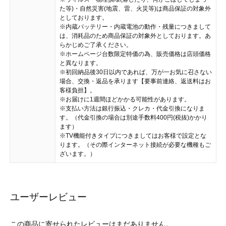
た等)・自然災害(地震、雷、火災等)は商品保証の対象外
としております。
※内蔵バッテリー・内蔵電池の動作・残量につきまして
は、消耗品のため商品保証の対象外としております。あ
らかじめご了承ください。
※ホームページ台数限定特価の為、販売価格は店頭価格
と異なります。
※初回納品後30日以内であれば、万が一お気に召さない
場合、交換・返品を承ります【要事前連絡、返送料はお
客様負担】。
※お届けに1週間ほどかかる可能性があります。
※支払い方法は銀行振込・クレカ・代金引換になりま
す。（代金引換の場合は別途手数料400円(税抜)かかり
ます）
※TV機能付きタイプにつきましてはお客様で設定とな
ります。（その際インターネット接続が必要な機種もご
ざいます。）
ユーザーレビュー
この商品に寄せられたレビューはまだありません。